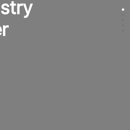
stry
r