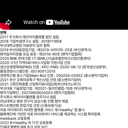
연혁
2017
주식회사 에이아이플랫폼 법인 설립
2018
기업부설연구소 설립 : 2018111858
부산대학교병원 의료분야 업무 협력
2019
부산대표창업기업 : 제2019-브라이트-25호 (부산광역시)
벤처일자리창출 유공 표창 : 제2019-90호 (벤처기업협회)
2020
BNK 핀테크랩 1기 (BNK,(사)글로벌핀테크산업진흥센터)
2020-21년 지역SW서비스사업화 지원사업 선정
생산성경영체제(PMS) 인증 : KPC-PMS-2020-08-12 (한국생산성본부)
품질경영시스템인증 : ISO 9001:2015
경영혁신형 중소기업(Main-Biz) 인증 : 200204-02652 (중소벤처기업부)
2021
부산 규제자유특구 혁신사업 선정 (중소벤처기업부)
2021 고령친화용품 산업화지원사업((재)부산테크노파크)
부산대표 기술창업기업 : 제2021-밀리언클럽-19호 (부산광역시)
벤처기업확인 : 20210609020003 (벤처기업협회)
주식회사 에이아이플랫폼 광주지사 설립
전남대학교 병원 연구자 임상시험 진행 협약 체결
퍼스트펭귄형 창업기업 선정 (신용보증기금)
의료 마이데이터 비대면 플랫폼 서비스 ‘B+Healthy’ 앱 출시
블록체인에 기반한 의료 마이데이터 서비스를 제공하는 시스템 특허등록
mediback 상표등록
2022
B+Healthy 외 11건 상표등록
인제대 백병원 IRB 추가 심의 승인