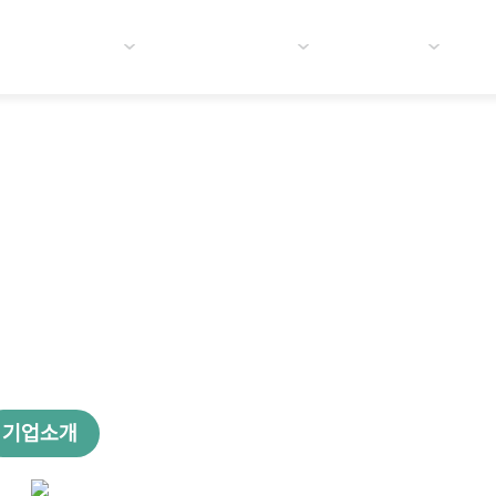
산 핀테크허브
입주기업 소개
열린공간
SAN FINTECH 
부산 핀테크허브 입주기업 편람
기업소개